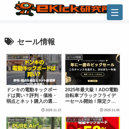
セール情報
レビュー・比較
セール情報
ドンキの電動キックボー
2025年最大級！ADO電動
ドは買い？評判・価格・
自転車ブラックフライデ
弱点とネット購入の選択
ーセール開始！限定クー
肢【2026年】
ポンで12,000円オフのチ
2025.11.13
2025.11.05
ャンスを見逃すな！
Pure Electric
グッズ・任意保険・その他