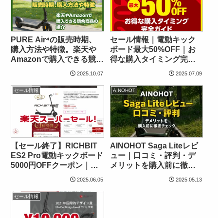
PURE Air⁴の販売時期、
セール情報｜電動キック
購入方法や特徴。楽天や
ボード最大50%OFF｜お
Amazonで購入できる競合
得な購入タイミング完全
商品の紹介
ガイド【2025年版】
2025.10.07
2025.07.09
セール情報
AINOHOT
【セール終了】RICHBIT
AINOHOT Saga Liteレビ
ES2 Pro電動キックボード
ュー｜口コミ・評判・デ
5000円OFFクーポン｜免
メリットを購入前に徹底
許不要の特定小型原付、
チェック
2025.06.05
2025.05.13
2025年6月のお得な買い方
セール情報