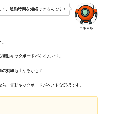
なく、
通勤時間を短縮
できるんです！
エキマル
ト
。
る
電動キックボード
があるんです。
事の効率も
上がるかも？
なら
、電動キックボードがベストな選択です。