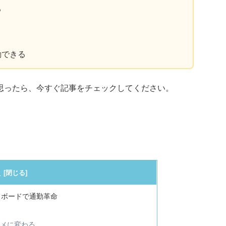
る
動できる
思ったら、今すぐ記事をチェックしてください。
次
クボードで通勤革命
？
タメに変わる