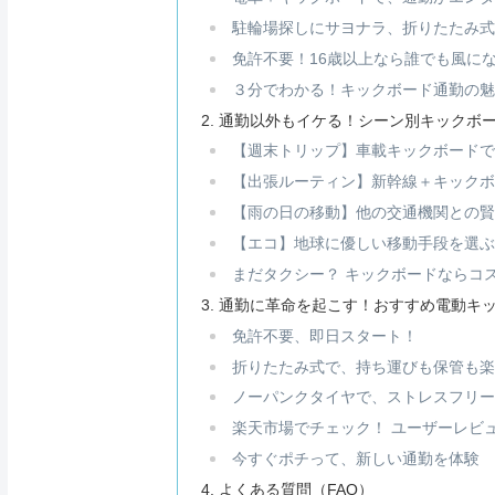
駐輪場探しにサヨナラ、折りたたみ
免許不要！16歳以上なら誰でも風に
３分でわかる！キックボード通勤の
通勤以外もイケる！シーン別キックボ
【週末トリップ】車載キックボード
【出張ルーティン】新幹線＋キック
【雨の日の移動】他の交通機関との
【エコ】地球に優しい移動手段を選
まだタクシー？ キックボードならコ
通勤に革命を起こす！おすすめ電動キックボー
免許不要、即日スタート！
折りたたみ式で、持ち運びも保管も
ノーパンクタイヤで、ストレスフリ
楽天市場でチェック！ ユーザーレビ
今すぐポチって、新しい通勤を体験
よくある質問（FAQ）