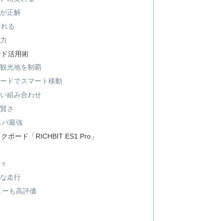
式が正解
なれる
魅力
ード活用術
で観光地を制覇
ボードでスマート移動
賢い組み合わせ
ぶ賢さ
スパ最強
ド「RICHBIT ES1 Pro」
楽々
ーな走行
ューも高評価