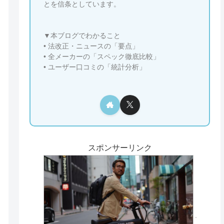
とを信条としています。
▼本ブログでわかること
• 法改正・ニュースの「要点」
• 全メーカーの「スペック徹底比較」
• ユーザー口コミの「統計分析」
スポンサーリンク