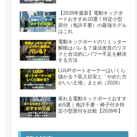
【2026年最新】電動キックボ
ードおすすめ10選！特定小型
原付（免許不要）の最強モデル
はこれ
電動キックボードのリミッター
解除はバレる？違法改造のリス
クと合法的にパワー不足を解決
する方法
LUUPポートオーナーはいくら
儲かる？収入目安と「やめた方
がいい土地」まとめ（2026）
座れる電動キックボードおすす
め5選｜免許不要・椅子付き特
定小型原付を比較【2026年】