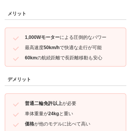
メリット
1,000Wモーター
による圧倒的なパワー
最高速度
50km/h
で快適な走行が可能
60km
の航続距離で長距離移動も安心
デメリット
普通二輪免許以上
が必要
車体重量が
24kg
と重い
価格
が他のモデルに比べて高い