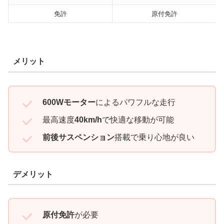
免許
原付免許
メリット
600Wモーター
によるパワフルな走行
最高速度
40km/h
で快適な移動が可能
前後サスペンション
搭載で乗り心地が良い
デメリット
原付免許
が必要