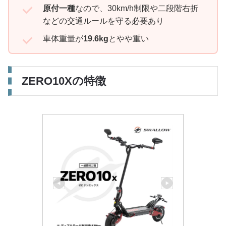
原付一種
なので、30km/h制限や二段階右折
などの交通ルールを守る必要あり
車体重量が
19.6kg
とやや重い
ZERO10Xの特徴