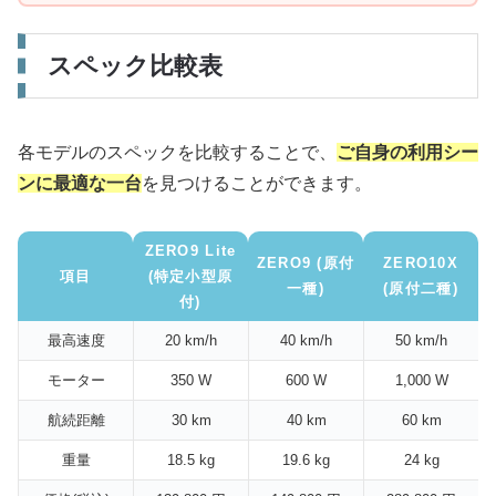
スペック比較表
各モデルのスペックを比較することで、
ご自身の利用シー
ンに最適な一台
を見つけることができます。
ZERO9 Lite
ZERO9 (原付
ZERO10X
項目
(特定小型原
一種)
(原付二種)
付)
最高速度
20 km/h
40 km/h
50 km/h
モーター
350 W
600 W
1,000 W
航続距離
30 km
40 km
60 km
重量
18.5 kg
19.6 kg
24 kg