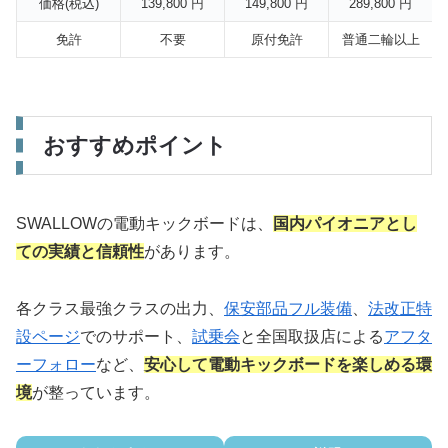
価格(税込)
139,800 円
149,800 円
289,800 円
免許
不要
原付免許
普通二輪以上
おすすめポイント
SWALLOWの電動キックボードは、
国内パイオニアとし
ての実績と信頼性
があります。
各クラス最強クラスの出力、
保安部品フル装備
、
法改正特
設ページ
でのサポート、
試乗会
と全国取扱店による
アフタ
ーフォロー
など、
安心して電動キックボードを楽しめる環
境
が整っています。