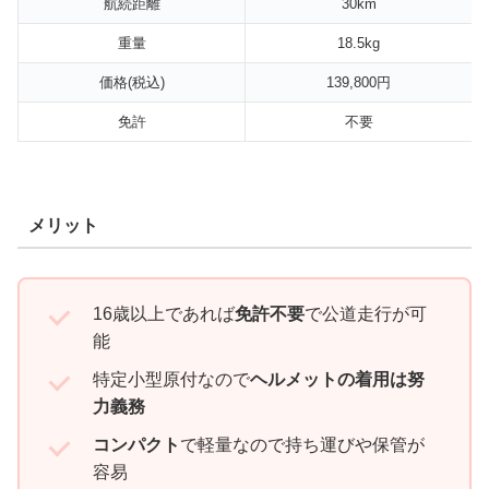
航続距離
30km
重量
18.5kg
価格(税込)
139,800円
免許
不要
メリット
16歳以上であれば
免許不要
で公道走行が可
能
特定小型原付なので
ヘルメットの着用は努
力義務
コンパクト
で軽量なので持ち運びや保管が
容易