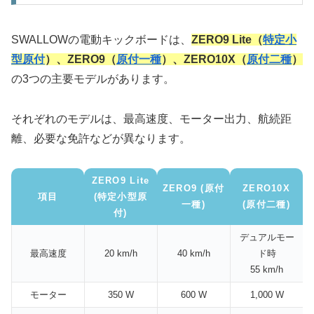
SWALLOWの電動キックボードは、
ZERO9 Lite（
特定小
型原付
）、ZERO9（
原付一種
）、ZERO10X（
原付二種
）
の3つの主要モデルがあります。
それぞれのモデルは、最高速度、モーター出力、航続距
離、必要な免許などが異なります。
ZERO9 Lite
ZERO9 (原付
ZERO10X
項目
(特定小型原
一種)
(原付二種)
付)
デュアルモー
最高速度
20 km/h
40 km/h
ド時
55 km/h
モーター
350 W
600 W
1,000 W