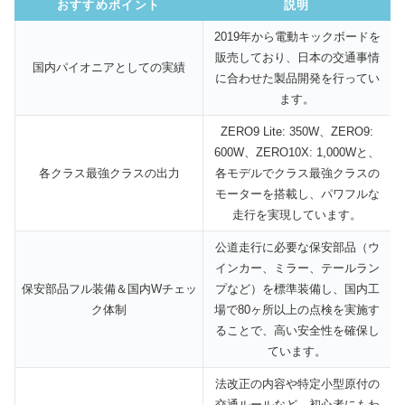
おすすめポイント
説明
2019年から電動キックボードを
販売しており、日本の交通事情
国内パイオニアとしての実績
に合わせた製品開発を行ってい
ます。
ZERO9 Lite: 350W、ZERO9:
600W、ZERO10X: 1,000Wと、
各クラス最強クラスの出力
各モデルでクラス最強クラスの
モーターを搭載し、パワフルな
走行を実現しています。
公道走行に必要な保安部品（ウ
インカー、ミラー、テールラン
保安部品フル装備＆国内Wチェッ
プなど）を標準装備し、国内工
ク体制
場で80ヶ所以上の点検を実施す
ることで、高い安全性を確保し
ています。
法改正の内容や特定小型原付の
交通ルールなど、初心者にもわ