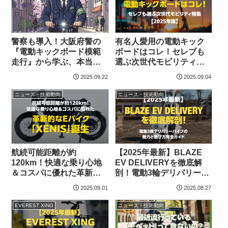
警察も導入！大阪府警の
有名人愛用の電動キック
『電動キックボード模範
ボードはコレ！セレブも
走行』から学ぶ、本当に
選ぶ次世代モビリティ特
安全な乗り方とは？
集【2025年版】
2025.09.22
2025.09.04
ニュース・技術動向
ニュース・技術動向
航続可能距離が約
【2025年最新】BLAZE
120km！快適な乗り心地
EV DELIVERYを徹底解
＆コスパに優れた革新的
剖！電動3輪デリバリーバ
なEバイク「XENIS」誕生
イクの魅力と選び方完全
2025.09.01
2025.08.27
ガイド
EVEREST XING
ニュース・技術動向