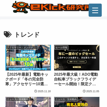
トレンド
アクセサリー・メンテナンス
セール情報
【2025年最新】電動キッ
2025年最大級！ADO電動
クボード「冬の完全防
自転車ブラックフライデ
寒」アクセサリー10選
ーセール開始！限定クー
（ハンドルカバー・防寒
ポンで12,000円オフのチ
2025.11.18
2025.11.05
グローブ・ネックウォー
ャンスを見逃すな！
マー）
ニュース・技術動向
ニュース・技術動向