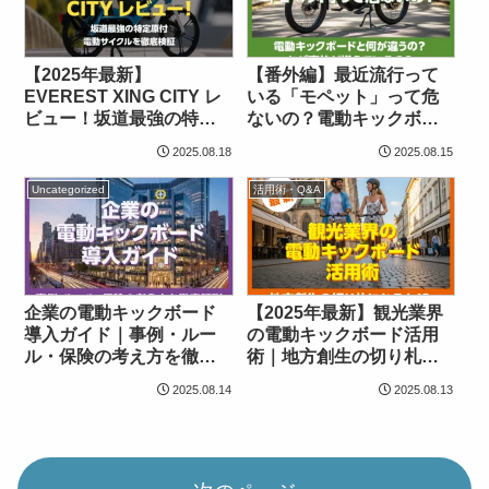
【2025年最新】
【番外編】最近流行って
EVEREST XING CITY レ
いる「モペット」って危
ビュー！坂道最強の特定
ないの？電動キックボー
原付電動サイクルを徹底
ドと何が違うの？なぜ事
2025.08.18
2025.08.15
検証
故が増えているの？
Uncategorized
活用術・Q&A
企業の電動キックボード
【2025年最新】観光業界
導入ガイド｜事例・ルー
の電動キックボード活用
ル・保険の考え方を徹底
術｜地方創生の切り札に
解説
なるか
2025.08.14
2025.08.13