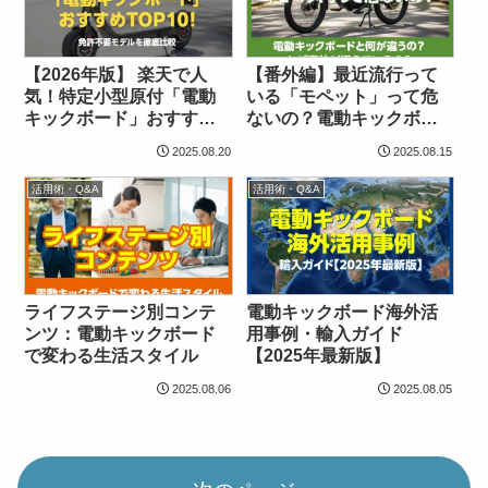
【2026年版】 楽天で人
【番外編】最近流行って
気！特定小型原付「電動
いる「モペット」って危
キックボード」おすすめ
ないの？電動キックボー
TOP10！免許不要モデル
ドと何が違うの？なぜ事
2025.08.20
2025.08.15
を徹底比較
故が増えているの？
活用術・Q&A
活用術・Q&A
ライフステージ別コンテ
電動キックボード海外活
ンツ：電動キックボード
用事例・輸入ガイド
で変わる生活スタイル
【2025年最新版】
2025.08.06
2025.08.05