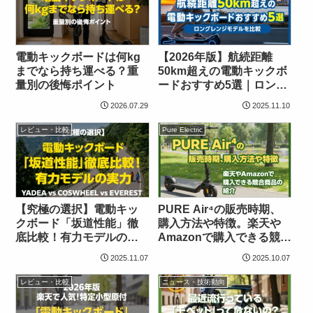
電動キックボードは何kg
【2026年版】航続距離
までなら持ち運べる？重
50km超えの電動キックボ
量別の後悔ポイント
ードおすすめ5選｜ロング
レンジモデルを比較
2026.07.29
2025.11.10
レビュー・比較
Pure Electric
【究極の選択】電動キッ
PURE Air⁴の販売時期、
クボード「坂道性能」徹
購入方法や特徴。楽天や
底比較！有力モデルの実
Amazonで購入できる競合
力 (YADEA vs
商品の紹介
2025.11.07
2025.10.07
COSWHEEL vs
EVEREST)
レビュー・比較
ニュース・技術動向