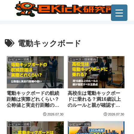
電動キックボード
レビュー・比較
ニュース・技術動向
電動キックボードの航続
高校生は電動キックボー
距離は実際どれくらい？
ドに乗れる？満16歳以上
公称値と実走行距離の違
のルールと親が確認すべ
い
き注意点
2026.07.30
2026.07.30
レビュー・比較
レビュー・比較