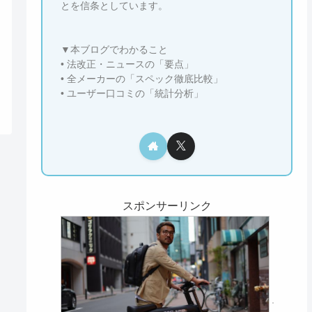
とを信条としています。
▼本ブログでわかること
• 法改正・ニュースの「要点」
• 全メーカーの「スペック徹底比較」
• ユーザー口コミの「統計分析」
スポンサーリンク