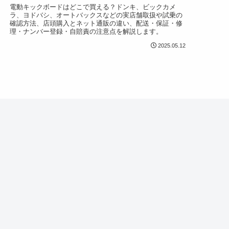
電動キックボードはどこで買える？ドンキ、ビックカメ
ラ、ヨドバシ、オートバックスなどの実店舗取扱や試乗の
確認方法、店頭購入とネット通販の違い、配送・保証・修
理・ナンバー登録・自賠責の注意点を解説します。
2025.05.12