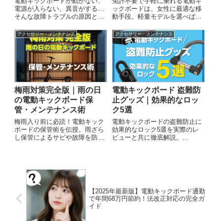
電動キックボードが動かない、
免許不要で手軽に乗れる電動キ
電源が入らない、異音がする…
ックボードは、女性に最適な移
そんな故障トラブルの原因と自
動手段。軽量モデルを選べば、
分でできる解決策を徹底解説。
毎日の通勤も快適でおしゃれ
バッテリーやブレーキの確認方
に。安全装備を万全にして、あ
アクセサリー・メンテナンス
アクセサリー・メンテナンス
法から、信頼できるSegway製
なたらしい一台を見つけません
品の紹介、修理費用の相場ま
か？楽天市場のレビューも参考
で、あなたの悩みを解決しま
に、選び方のポイントをご紹
す。
介。
梅雨対策完全版｜雨の日
電動キックボード 盗難防
の電動キックボード保
止グッズ｜効果的なロッ
管・メンテナンス術
ク5選
梅雨入り前に必読！電動キック
電動キックボードの盗難防止に
ボードの保管術を伝授。雨ざら
効果的なロック5選を実際のレ
し保管によるサビや故障を防
ビューと共に徹底解説。
ぎ、寿命を延ばす秘訣とは？屋
ABUS、Sportneer、パナソニッ
内保管、防水カバー、メンテナ
クなど信頼できるメーカーの楽
ンス方法をマスターして、梅雨
天アフィリエイト対応商品を価
の時期も快適なキックボードラ
格・機能・防犯性で比較。2025
イフを！
年最新の盗難統計データも掲
載。
【2025年最新版】電動キックボード通勤
で年間68万円節約！法改正対応の完全ガ
イド