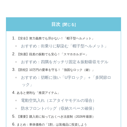
目次
【安全】努力義務でも浮かない！「帽子型ヘルメット」
おすすめ：街乗りに馴染む「帽子型ヘルメット」
【快適】段差の振動でも安心！「スマホホルダー」
おすすめ：四隅をガッチリ固定＆振動吸収モデル
【防犯】10万円の愛車を守る！「強固なロック（鍵）」
おすすめ：切断に強い「U字ロック」＋「多関節ロ
ック」
あると便利な「推奨アイテム」
電動空気入れ（エアタイヤモデルの場合）
防水フロントバッグ（収納スペース確保）
【重要】購入前に知っておくべき法規制（2026年最新）
まとめ：車体価格の「1割」は装備品に投資しよう