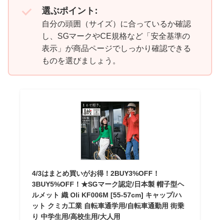
選ぶポイント:
自分の頭囲（サイズ）に合っているか確認
し、SGマークやCE規格など「安全基準の
表示」が商品ページでしっかり確認できる
ものを選びましょう。
4/3はまとめ買いがお得！2BUY3%OFF！
3BUY5%OFF！★SGマーク認定/日本製 帽子型ヘ
ルメット 織 Oli KF006M [55-57cm] キャップ/ハ
ット クミカ工業 自転車通学用/自転車通勤用 街乗
り 中学生用/高校生用/大人用