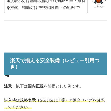
速度表示灯は基幹装備なので
純正相当
の維持
エキマル
を推奨。補助灯は“被視認性向上の範囲”で
楽天で揃える安全装備（レビュー引用つ
き）
注意
：以下は
国内正規
を前提とした例です。
購入時は
規格表示（SG/JIS/JCF等）
と適合サイズを確認
してください。