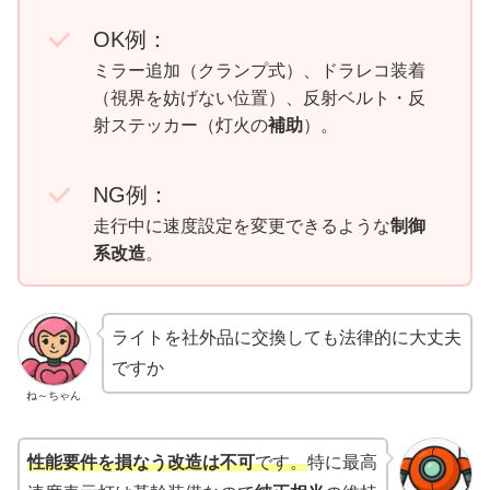
OK例：
ミラー追加（クランプ式）、ドラレコ装着
（視界を妨げない位置）、反射ベルト・反
射ステッカー（灯火の
補助
）。
NG例：
走行中に速度設定を変更できるような
制御
系改造
。
ライトを社外品に交換しても法律的に大丈夫
ですか
ね～ちゃん
性能要件を損なう改造は不可
です。
特に最高