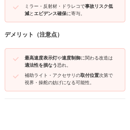
ミラー・反射材・ドラレコで
事故リスク低
減
と
エビデンス確保
に寄与。
デメリット（注意点）
最高速度表示灯
や
速度制御
に関わる改造は
適法性を損なう
恐れ。
補助ライト・アクセサリの
取付位置
次第で
視界・操舵の妨げになる可能性。