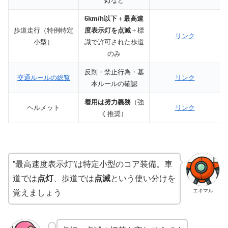
灯
など
6km/h以下
＋
最高速
歩道走行（特例特定
度表示灯を点滅
＋標
リンク
小型）
識で許可された歩道
のみ
反則・禁止行為・基
交通ルールの総覧
リンク
本ルールの確認
着用は努力義務
（強
ヘルメット
リンク
く推奨）
”最高速度表示灯”は特定小型のコア装備。車
道では
点灯
、歩道では
点滅
という使い分けを
エキマル
覚えましょう