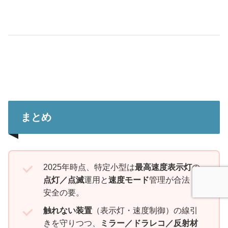
まとめ
2025年時点、特定小型は
最高速度表示灯
の
点灯／点滅
運用と
速度モード
管理が合法・
安全の要。
触れない装置
（表示灯・速度制御）の線引
きを守りつつ、
ミラー／ドラレコ／反射材