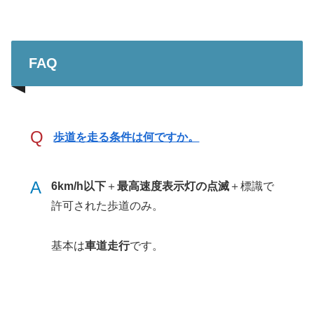
FAQ
Q
歩道を走る条件は何ですか。
A
6km/h以下
＋
最高速度表示灯の点滅
＋標識で
許可された歩道のみ。
基本は
車道走行
です。