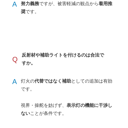
A
努力義務
ですが、被害軽減の観点から
着用推
奨
です。
反射材や補助ライトを付けるのは合法で
Q
すか。
A
灯火の
代替ではなく補助
としての追加は有効
です。
視界・操舵を妨げず、
表示灯の機能に干渉し
ない
ことが条件です。