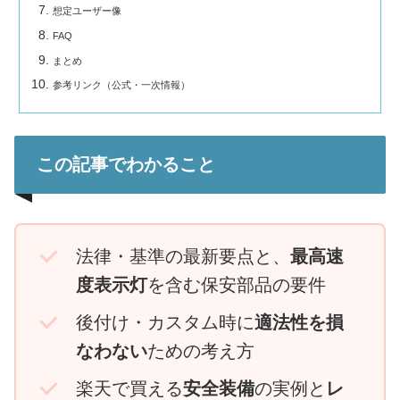
想定ユーザー像
FAQ
まとめ
参考リンク（公式・一次情報）
この記事でわかること
法律・基準の最新要点と、
最高速
度表示灯
を含む保安部品の要件
後付け・カスタム時に
適法性を損
なわない
ための考え方
楽天で買える
安全装備
の実例と
レ