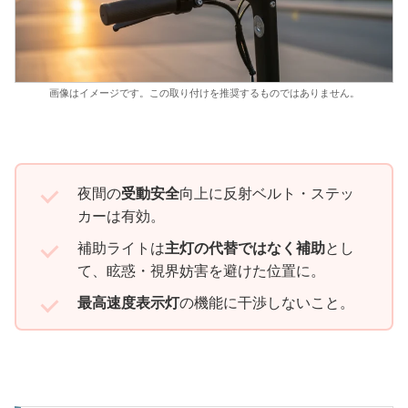
画像はイメージです。この取り付けを推奨するものではありません。
夜間の
受動安全
向上に反射ベルト・ステッ
カーは有効。
補助ライトは
主灯の代替ではなく補助
とし
て、眩惑・視界妨害を避けた位置に。
最高速度表示灯
の機能に干渉しないこと。