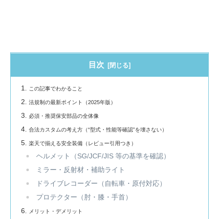
目次
この記事でわかること
法規制の最新ポイント（2025年版）
必須・推奨保安部品の全体像
合法カスタムの考え方（“型式・性能等確認”を壊さない）
楽天で揃える安全装備（レビュー引用つき）
ヘルメット（SG/JCF/JIS 等の基準を確認）
ミラー・反射材・補助ライト
ドライブレコーダー（自転車・原付対応）
プロテクター（肘・膝・手首）
メリット・デメリット