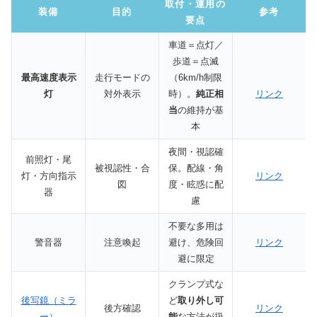
取付・運用の
装備
目的
参考
要点
車道＝点灯／
歩道＝点滅
最高速度表示
走行モードの
（6km/h制限
灯
対外表示
時）。
純正相
リンク
当
の維持が基
本
夜間・視認確
前照灯・尾
被視認性・合
保。配線・角
灯・方向指示
リンク
図
度・眩惑に配
器
慮
不要な多用は
警音器
注意喚起
避け、危険回
リンク
避に限定
クランプ式な
後写鏡（ミラ
ど
取り外し可
後方確認
リンク
ー）
能
な方法が扱