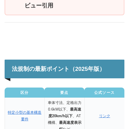
ビュー引用
法規制の最新ポイント（2025年版）
区分
要点
公式ソース
車体寸法、定格出力
0.6kW以下、
最高速
特定小型の基本構造
度20km/h以下
、AT
リンク
要件
機構、
最高速度表示